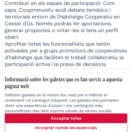
Contribuir en els espais de participació. Com
saps, Coopmmunity acull debats temàtics i
territorials entorn de l'Habitatge Cooperatiu en
Cessió d'Ús. Només podràs fer aportacions,
generar propostes o votar-les si tens un perfil
obert.
Aprofitar totes les funcionalitats que tenim
activades per a grups promotors de cooperatives
d'habitatge que faciliten el treball col·laboratiu, la
participació activa i la presa de decisions.
Informació sobre les galetes que es fan servir a aquesta
pàgina web
Utilitzem galetes en el nostre lloc web per a millorar el
Termes i condicions d'ús
rendiment i el contingut d'aquest. Les galetes ens permeten
Configuració de les galetes
oferir una experiència d'usuari i uns continguts més
Català
personalitzats des dels nostres canals de xarxes socials.
Elegir el idioma
Triar la llengua
Escolher idioma
Choose language
Acceptar totes
Acceptar només les essencials