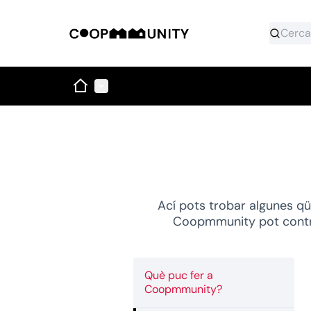
Inici
Menú principal
Ací pots trobar algunes qü
Coopmmunity pot contri
Què puc fer a
Coopmmunity?