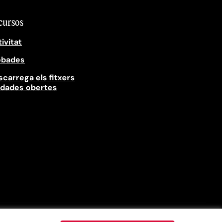
cursos
ivitat
obades
carrega els fitxers
 dades obertes
Català