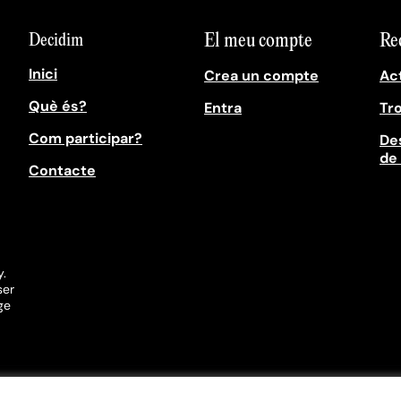
El meu compte
Re
Decidim
Inici
Crea un compte
Act
Què és?
Entra
Tr
Com participar?
Des
de
Contacte
y.
ser
ge