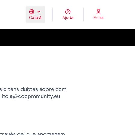
Ajuda
Entra
Català
Elegir el idioma
Triar la llengua
Escolher idiom
més o tens dubtes sobre com
s a hola@coopmmunity.eu
 través del que anomenem