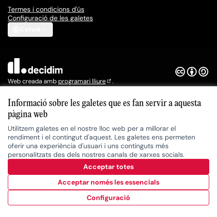
Termes i condicions d'ús
Configuració de les galetes
Català
Elegir el idioma
Triar la llengua
Escolher idioma
Choose language
Amb llicèn
(Enllaç exte
(Enllaç extern)
Web creada amb
programari lliure
.
(Enllaç extern)
Informació sobre les galetes que es fan servir a aquesta
pàgina web
Utilitzem galetes en el nostre lloc web per a millorar el
rendiment i el contingut d'aquest. Les galetes ens permeten
oferir una experiència d'usuari i uns continguts més
personalitzats des dels nostres canals de xarxes socials.
Acceptar totes
Acceptar només les essencials
Configuració