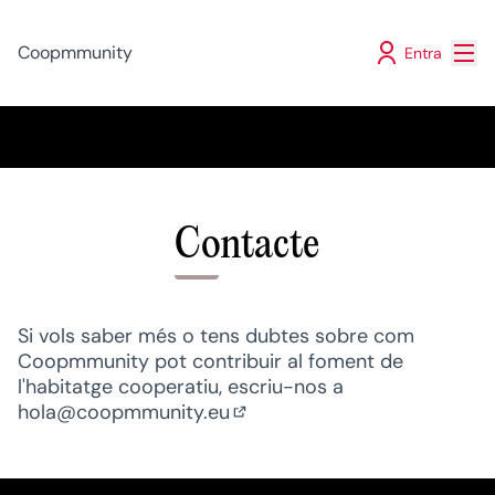
Menú
Coopmmunity
Entra
Contacte
Si vols saber més o tens dubtes sobre com
Coopmmunity pot contribuir al foment de
l'habitatge cooperatiu, escriu-nos a
hola@coopmmunity.eu
(Obrir en una pestanya nova