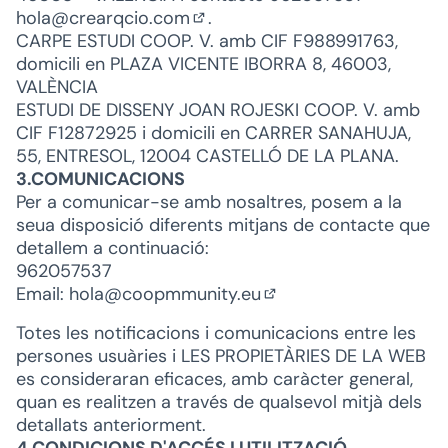
hola@crearqcio.com
.
(Obrir en una pestanya nova)
CARPE ESTUDI COOP. V. amb CIF F988991763,
domicili en PLAZA VICENTE IBORRA 8, 46003,
VALÈNCIA
ESTUDI DE DISSENY JOAN ROJESKI COOP. V. amb
CIF F12872925 i domicili en CARRER SANAHUJA,
55, ENTRESOL, 12004 CASTELLÓ DE LA PLANA.
3.COMUNICACIONS
Per a comunicar-se amb nosaltres, posem a la
seua disposició diferents mitjans de contacte que
detallem a continuació:
962057537
Email:
hola@coopmmunity.eu
(Obrir en una pestany
Totes les notificacions i comunicacions entre les
persones usuàries i LES PROPIETÀRIES DE LA WEB
es consideraran eficaces, amb caràcter general,
quan es realitzen a través de qualsevol mitjà dels
detallats anteriorment.