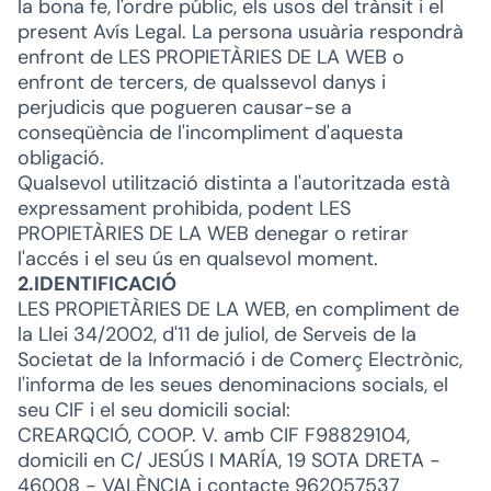
la bona fe, l'ordre públic, els usos del trànsit i el
present Avís Legal. La persona usuària respondrà
enfront de LES PROPIETÀRIES DE LA WEB o
enfront de tercers, de qualssevol danys i
perjudicis que pogueren causar-se a
conseqüència de l'incompliment d'aquesta
obligació.
Qualsevol utilització distinta a l'autoritzada està
expressament prohibida, podent LES
PROPIETÀRIES DE LA WEB denegar o retirar
l'accés i el seu ús en qualsevol moment.
2.IDENTIFICACIÓ
LES PROPIETÀRIES DE LA WEB, en compliment de
la Llei 34/2002, d'11 de juliol, de Serveis de la
Societat de la Informació i de Comerç Electrònic,
l'informa de les seues denominacions socials, el
seu CIF i el seu domicili social:
CREARQCIÓ, COOP. V. amb CIF F98829104,
domicili en C/ JESÚS I MARÍA, 19 SOTA DRETA -
46008 - VALÈNCIA i contacte 962057537