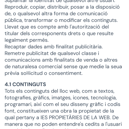
Suplantar la identitat de qualsevol altre usuari.
Reproduir, copiar, distribuir, posar a la disposició
de, o qualsevol altra forma de comunicació
pública, transformar o modificar els continguts.
Llevat que es compte amb l'autorització del
titular dels corresponents drets o que resulte
legalment permés.
Recaptar dades amb finalitat publicitària.
Remetre publicitat de qualsevol classe i
comunicacions amb finalitats de venda o altres
de naturalesa comercial sense que medie la seua
prèvia sol·licitud o consentiment.
4.1 CONTINGUTS
Tots els continguts del lloc web, com a textos,
fotografies, gràfics, imatges, icones, tecnologia,
programari, així com el seu disseny gràfic i codis
font, constitueixen una obra la propietat de la
qual pertany a lES PROPIETÀRIES DE LA WEB. De
manera que no poden entendre's cedits a l'usuari