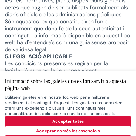
les lleis, normatives, plans, disposicions generals i
actes que hagen de ser publicats formalment als
diaris oficials de les administracions públiques.
Són aquestes les que constitueixen l'únic
instrument que dona fe de la seua autenticitat i
contingut. La informació disponible en aquest lloc
web ha d'entendre's com una guia sense propòsit
de validesa legal.
5.LEGISLACIÓ APLICABLE
Les condicions presents es regiran per la
legislació espanyola i europea vigent.
Informació sobre les galetes que es fan servir a aquesta
pàgina web
Utilitzem galetes en el nostre lloc web per a millorar el
Termes i condicions d'ús
rendiment i el contingut d'aquest. Les galetes ens permeten
Configuració de les galetes
oferir una experiència d'usuari i uns continguts més
Català
personalitzats des dels nostres canals de xarxes socials.
Elegir el idioma
Triar la llengua
Escolher idioma
Choose language
Acceptar totes
Acceptar només les essencials