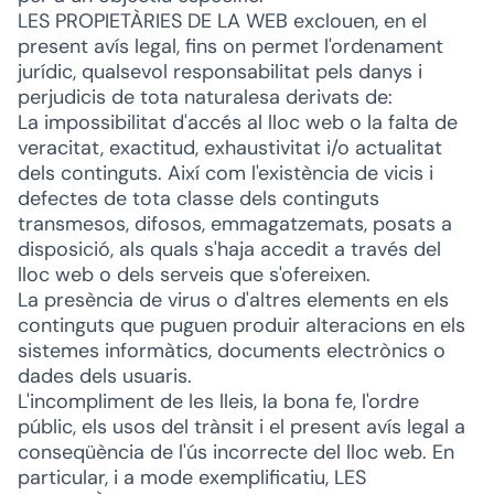
LES PROPIETÀRIES DE LA WEB exclouen, en el
present avís legal, fins on permet l'ordenament
jurídic, qualsevol responsabilitat pels danys i
perjudicis de tota naturalesa derivats de:
La impossibilitat d'accés al lloc web o la falta de
veracitat, exactitud, exhaustivitat i/o actualitat
dels continguts. Així com l'existència de vicis i
defectes de tota classe dels continguts
transmesos, difosos, emmagatzemats, posats a
disposició, als quals s'haja accedit a través del
lloc web o dels serveis que s'ofereixen.
La presència de virus o d'altres elements en els
continguts que puguen produir alteracions en els
sistemes informàtics, documents electrònics o
dades dels usuaris.
L'incompliment de les lleis, la bona fe, l'ordre
públic, els usos del trànsit i el present avís legal a
conseqüència de l'ús incorrecte del lloc web. En
particular, i a mode exemplificatiu, LES