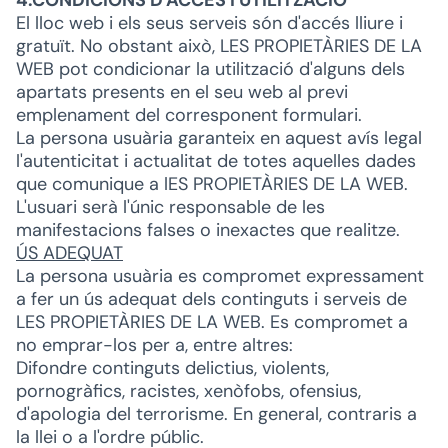
4.CONDICIONS D'ACCÉS I UTILITZACIÓ
El lloc web i els seus serveis són d'accés lliure i
gratuït. No obstant això, LES PROPIETÀRIES DE LA
WEB pot condicionar la utilització d'alguns dels
apartats presents en el seu web al previ
emplenament del corresponent formulari.
La persona usuària garanteix en aquest avís legal
l'autenticitat i actualitat de totes aquelles dades
que comunique a lES PROPIETÀRIES DE LA WEB.
L'usuari serà l'únic responsable de les
manifestacions falses o inexactes que realitze.
ÚS ADEQUAT
La persona usuària es compromet expressament
a fer un ús adequat dels continguts i serveis de
LES PROPIETÀRIES DE LA WEB. Es compromet a
no emprar-los per a, entre altres:
Difondre continguts delictius, violents,
pornogràfics, racistes, xenòfobs, ofensius,
d'apologia del terrorisme. En general, contraris a
la llei o a l'ordre públic.