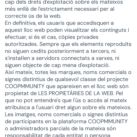
cap dels drets d'explotació sobre els mateixos
més enllà de l'estrictament necessari per al
correcte ús de la web.
En definitiva, els usuaris que accedisquen a
aquest lloc web poden visualitzar els continguts i
efectuar, si és el cas, còpies privades
autoritzades. Sempre que els elements reproduïts
no siguen cedits posteriorment a tercers, ni
s'instal·len a servidors connectats a xarxes, ni
siguen objecte de cap mena d'explotació.
Així mateix, totes les marques, noms comercials o
signes distintius de qualsevol classe del projecte
COOPMMUNITY que apareixen en el lloc web són
propietat de LES PROPIETÀRIES DE LA WEB. Pel
que no pot entendre's que l'ús o accés al mateix
atribuïsca a l'usuari dret algun sobre els mateixos.
Les imatges, noms comercials o signes distintius
de participants en la plataforma COOPMMUNITY
o administradors parcials de la mateixa són
responsabilitat de cada entitat o persona