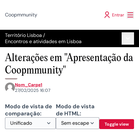
Menu
Coopmmunity
Entrar
Território Lisboa
/
Menu 
Encontros e atividades em Lisboa
Alterações em "Apresentação da
Coopmmunity"
Nom_Carpe1
27/02/2025 16:07
Modo de vista de
Modo de vista
comparação:
de HTML:
Toggle view