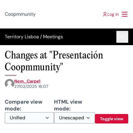
Mai
Coopmmunity
Log in
Main 
Territory Lisboa
/
Meetings
Changes at "Presentación
Coopmmunity"
Nom_Carpe1
27/02/2025 16:07
Compare view
HTML view
mode:
mode:
Toggle view